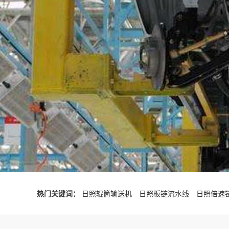
热门关键词：
日照辊筒输送机
日照板链流水线
日照倍速