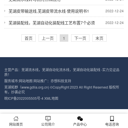
芜湖皮带输送线,芜湖皮带流水线·使用说明书1
2022-12-24
芜湖装配线，芜湖自动化装配线工艺布置7个必须
2022-12-24
首页
上一页
1
下一页
末页
主营产品：芜湖流水线，芜湖自动化流水线，芜湖自动化装配线 -实力见证品
质！
服务城市:
网站地图
网站推广：
亦想科技支持
芜湖拓野（www.gdiia.org.cn) ©CopyRight 2023 All Right Reserved 版权所
有，抄袭必究
皖ICP备2022005505号-4
XML地图
网站首页
公司简介
产品中心
电话咨询